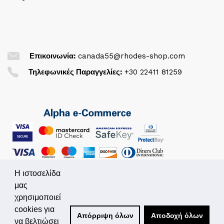
Επικοινωνία:
canada55@rhodes-shop.com
Τηλεφωνικές Παραγγελίες:
+30 22411 81259
Η ιστοσελίδα
μας
χρησιμοποιεί
© 2026. All Rights Reserved
cookies για
Απόρριψη όλων
Αποδοχή όλων
Powered by
Simplo.gr
να βελτιώσει