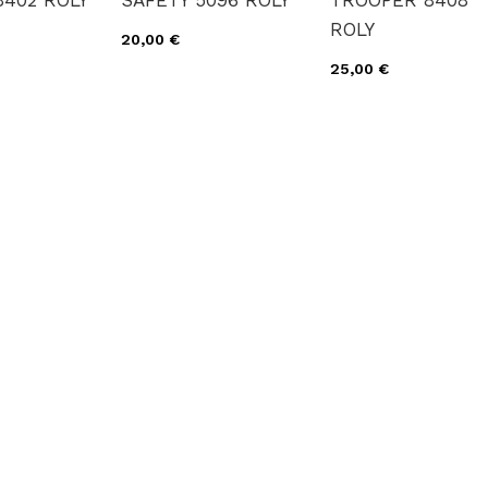
8402 ROLY
SAFETY 5096 ROLY
TROOPER 8408
ROLY
20,00 €
25,00 €