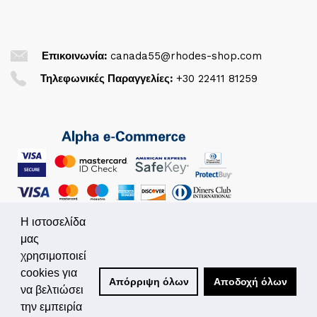
Επικοινωνία:
canada55@rhodes-shop.com
Τηλεφωνικές Παραγγελίες:
+30 22411 81259
Η ιστοσελίδα
μας
χρησιμοποιεί
© 2026. All Rights Reserved
cookies για
Απόρριψη όλων
Αποδοχή όλων
Powered by
Simplo.gr
να βελτιώσει
την εμπειρία