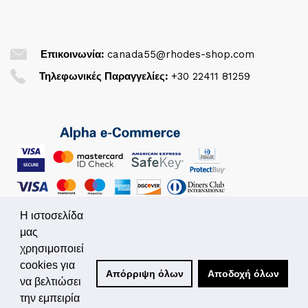
Επικοινωνία:
canada55@rhodes-shop.com
Τηλεφωνικές Παραγγελίες:
+30 22411 81259
Η ιστοσελίδα
μας
χρησιμοποιεί
© 2026. All Rights Reserved
cookies για
Απόρριψη όλων
Αποδοχή όλων
να βελτιώσει
Powered by
Simplo.gr
την εμπειρία