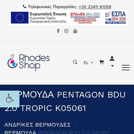
Τηλεφωνικές Παραγγελίες:
+30 22411 81259
EL
ΒΕΡΜΟΥΔΑ PENTAGON BDU
2.0 TROPIC K05061
ΑΝΔΡΙΚΕΣ ΒΕΡΜΟΥΔΕΣ
ΒΕΡΜΟΥΔΑ PENTAGON BDU 2.0 TROPIC