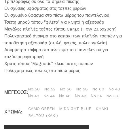
Τριπλοραφές σε όλα τα σημεία πίεσης
Ενισχύσεις υφάσματος στις τσεπες χεριών
Ενισχυμένο ύφασμα στο πίσω μέρος του παντελονιού
Τσέπη μηρού τύπου "φιλέτο" για κινητό ή αξεσουάρ
Μεγάλες πλαϊνές τσέπες τύπου Cargo (HxW 23.5x20cm)
Πολυχρηστικό άνοιγμα στο καπάκι των πλαϊνών τσεπών για
τοποθέτηση αξεσουάρ (στυλό, φακός, πολυεργαλεία)
Ασύμμετρο κόψιμο στο τελείωμα του παντελονιού για
καλύτερη εφαρμογή
Χρατς τύπου "Magnetic" κλεισίματος τσεπών
Πολυχρηστικές τσέπες στο πίσω μέρος
No 50
No 52
No 56
No 58
No 60
Νο 40
ΜΕΓΕΘΟΣ:
Νο 42
Νο 44
Νο 46
Νο 48
Νο 54
No 38
CAMO GREEN
MIDNIGHT BLUE
KHAKI
ΧΡΩΜΑ:
RAL7013 (XAKI)