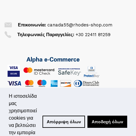
Επικοινωνία:
canada55@rhodes-shop.com
Τηλεφωνικές Παραγγελίες:
+30 22411 81259
Η ιστοσελίδα
μας
χρησιμοποιεί
© 2026. All Rights Reserved
cookies για
Απόρριψη όλων
Αποδοχή όλων
Powered by
Simplo.gr
να βελτιώσει
την εμπειρία