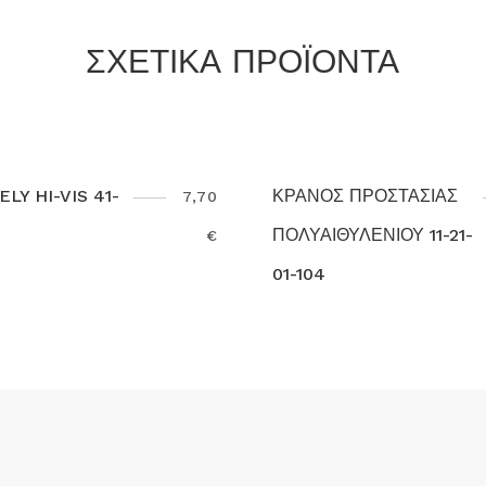
ΣΧΕΤΙΚΑ ΠΡΟΪΟΝΤΑ
ΡΑΝΟΣ ΠΡΟΣΤΑΣΙΑΣ
KAΠΕΛΟ ENHAN
6,00
ΟΛΥΑΙΘΥΛΕΝΙΟΥ 11-21-
VIZ EN812 BUMP
€
1-104
355.69
earch
Search