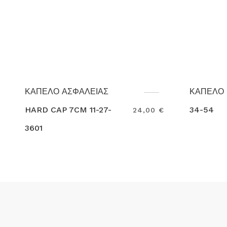
ΚΑΠΕΛΟ ELY HI-VIS 41-
Κ
7,70
34-54
Π
24,00 €
€
0
Search
S