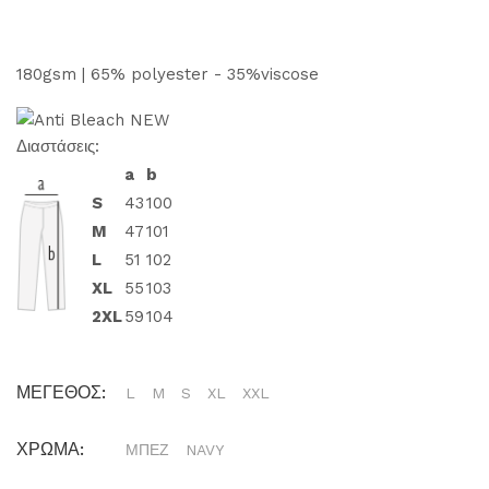
180gsm | 65% polyester - 35%viscose
Διαστάσεις:
a
b
S
43
100
M
47
101
L
51
102
XL
55
103
2XL
59
104
ΜΕΓΕΘΟΣ:
L
M
S
XL
XXL
ΧΡΩΜΑ:
ΜΠΕΖ
NAVY