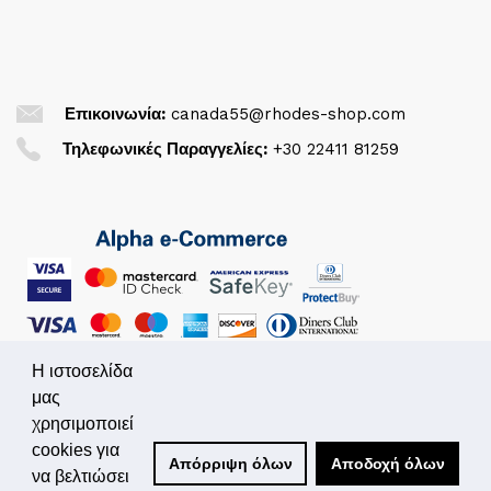
Επικοινωνία:
canada55@rhodes-shop.com
Τηλεφωνικές Παραγγελίες:
+30 22411 81259
Η ιστοσελίδα
μας
χρησιμοποιεί
© 2026. All Rights Reserved
cookies για
Απόρριψη όλων
Αποδοχή όλων
να βελτιώσει
Powered by
Simplo.gr