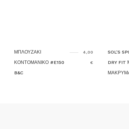
SOL'S SPORTY 11939
ΜΠ
4,00
9,00
DRY FIT ΜΠΛΟΥΖΑΚΙ
S
€
€
ΜΑΚΡΥΜΑΝΙΚΟ
SO
Search
Se