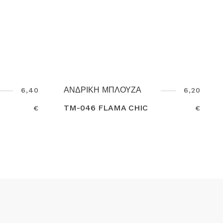
ΖΑ
T-SHIRT LIVERPOOL HI-
6,20
HIC
VIS CXS 46-10-31
€
17,00
Search