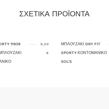
ΣΧΕΤΙΚΑ ΠΡΟΪΟΝΤΑ
ΛΟΥΖΑΚΙ DRY FIT
ΑΝΔΡΙΚΗ ΜΠΛΟΥ
6,40
PORTY ΚΟΝΤΟΜΑΝΙΚΟ
TM-046 FLAMA C
€
L'S
arch
Search