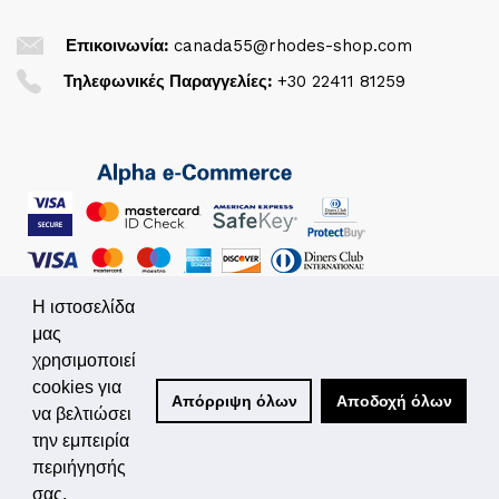
Επικοινωνία:
canada55@rhodes-shop.com
Τηλεφωνικές Παραγγελίες:
+30 22411 81259
Η ιστοσελίδα
μας
χρησιμοποιεί
© 2026. All Rights Reserved
cookies για
Απόρριψη όλων
Αποδοχή όλων
να βελτιώσει
Powered by
Simplo.gr
την εμπειρία
περιήγησής
σας.