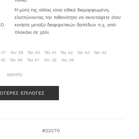
πόδια.
Η μύτη της σόλας είναι ειδικά διαμορφωμένη,
ελαττώνοντας την πιθανότητα να σκοντάψετε όταν
RD
κινήστε μεταξύ διαφορετικών δαπέδων π.χ. από
πλακάκι σε χαλί.
 37
No 39
Νο 40
Νο 41
Νο 42
Νο 43
Νο 44
 45
Νο 46
Νο 47
No 38
No 36
ΜΑΥΡΟ
ΣΟΤΕΡΕΣ ΕΠΙΛΟΓΕΣ
#22270