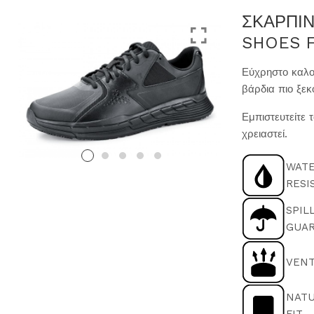
ΣΚΑΡΠΙΝ
SHOES 
Εύχρηστο καλο
βάρδια πιο ξεκ
Εμπιστευτείτε 
χρειαστεί.
WAT
RESI
SPIL
GUA
VENT
NAT