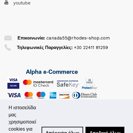
youtube
Επικοινωνία:
canada55@rhodes-shop.com
Τηλεφωνικές Παραγγελίες:
+30 22411 81259
Η ιστοσελίδα
μας
χρησιμοποιεί
© 2026. All Rights Reserved
cookies για
Απόρριψη όλων
Αποδοχή όλων