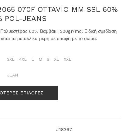
2065 070F OTTAVIO MM SSL 60%
% POL-JEANS
Πολυεστέρας 60% Βαμβάκι, 200gr/mq. Ειδική σχεδίαση
ονται τα μεταλλικά μέρη σε επαφή με το σώμα.
3XL
4XL
L
M
S
XL
XXL
JEAN
ΣΟΤΕΡΕΣ ΕΠΙΛΟΓΕΣ
#18367