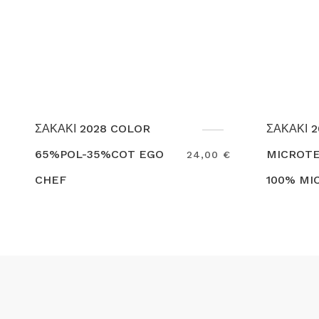
ΣΑΚΑΚΙ 2070
Σ
MICROTEC ML LSL
T
24,00 €
35,00 €
100% MICROFIBER EGO
3
Search
S
CHEF