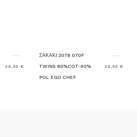
F
ΣΑΚΑΚΙ MAX SAFE LSL
40%
100%COT 2000 001B
34,50 €
77,60
EGOCHEF
Search