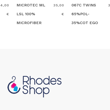
MICROTEC ML
067C TWINS
35,00
34,50
LSL 100%
65%POL-
€
€
MICROFIBER
35%COT EGO
Search
Search
EGO CHEF
CHEF