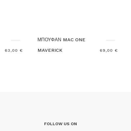
ONE
ΜΠΟΥΦΑΝ PRINTER
EXPEDITION
69,00 €
59,0
Search
FOLLOW US ON