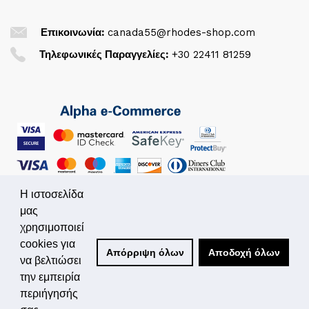
Επικοινωνία:
canada55@rhodes-shop.com
Τηλεφωνικές Παραγγελίες:
+30 22411 81259
Η ιστοσελίδα
μας
χρησιμοποιεί
© 2026. All Rights Reserved
cookies για
Απόρριψη όλων
Αποδοχή όλων
να βελτιώσει
Powered by
Simplo.gr
την εμπειρία
περιήγησής