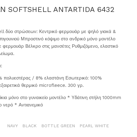
Ν SOFTSHELL ANTARTIDA 6432
ell δύο στρώσεων: Κεντρικό φερμουάρ με ψηλό γιακά &
 πιγουνιού Μπροστινό κόψιμο στο ανδρικό μόνο μοντέλο
ε φερμουάρ Βέλκρο στις μανσέτες Ρυθμιζόμενο, ελαστικό
ελείωμα.
ά:
% πολυεστέρας / 8% ελαστάνη Εσωτερικό: 100%
εξαιρετικά θερμικό microfleece. 300 γρ.
ίκια μόνο στο γυναικείο μοντέλο * Υδάτινη στήλη 1000mm
ο νερό * Αντιανεμικό
NAVY
BLACK
BOTTLE GREEN
PEARL WHITE