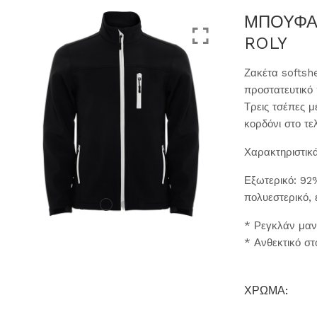
ΜΠΟΥΦΑ
ROLY
Ζακέτα softsh
προστατευτικό
Τρεις τσέπες μ
κορδόνι στο τ
Χαρακτηριστικ
Εξωτερικό: 92
πολυεστερικό, 
* Ρεγκλάν μαν
* Ανθεκτικό στ
ΧΡΩΜΑ: