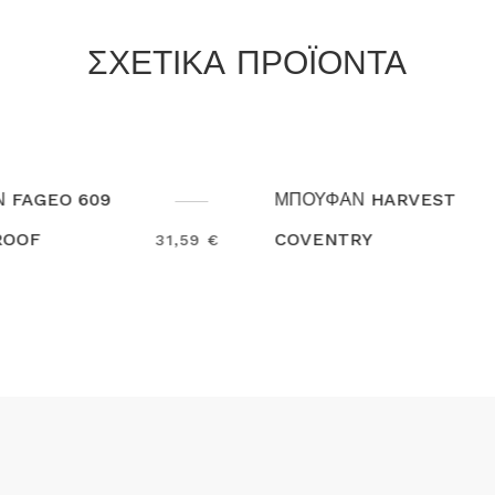
ΣΧΕΤΙΚΑ ΠΡΟΪΟΝΤΑ
ΦΑΝ HARVEST
ΜΠΟΥΦΑΝ HOODED
NTRY
SOFTSHELL JM950 B
130,00 €
h
Search