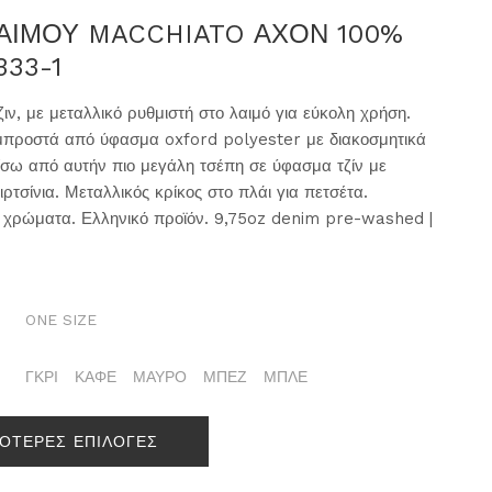
ΛΑΙΜΟΥ MACCHIATO ΑΧΟΝ 100%
333-1
ζιν, με μεταλλικό ρυθμιστή στο λαιμό για εύκολη χρήση.
μπροστά από ύφασμα oxford polyester με διακοσμητικά
πίσω από αυτήν πιο μεγάλη τσέπη σε ύφασμα τζίν με
ιρτσίνια. Μεταλλικός κρίκος στο πλάι για πετσέτα.
5 χρώματα. Ελληνικό προϊόν. 9,75oz denim pre-washed |
ONE SIZE
ΓΚΡΙ
ΚΑΦΕ
ΜΑΥΡΟ
ΜΠΕΖ
ΜΠΛΕ
ΣΟΤΕΡΕΣ ΕΠΙΛΟΓΕΣ